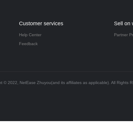
Customer services
Sell on
Help Center
Partner P
Feedback
t ©️ 2022, NetEase Zhuyou(and its affiliates as applicable). All Rights 