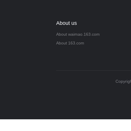
About us
About waimao.163.com
About 163.com
Copyrigh