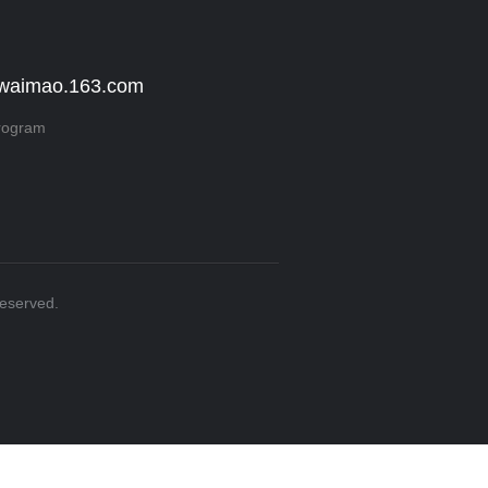
 waimao.163.com
rogram
Reserved.