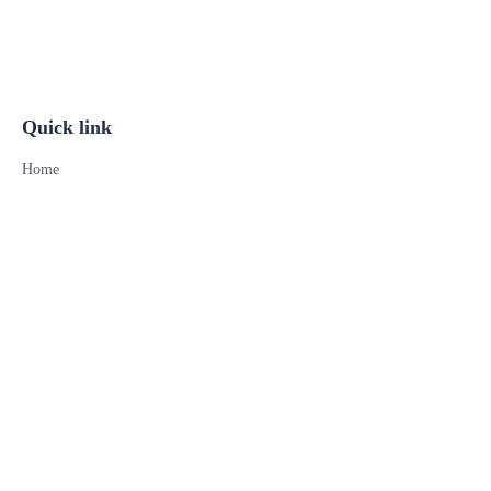
Quick link
TH
Home
Products
Customer services
About Us
Contact Us
Support
Tel: 18355656526